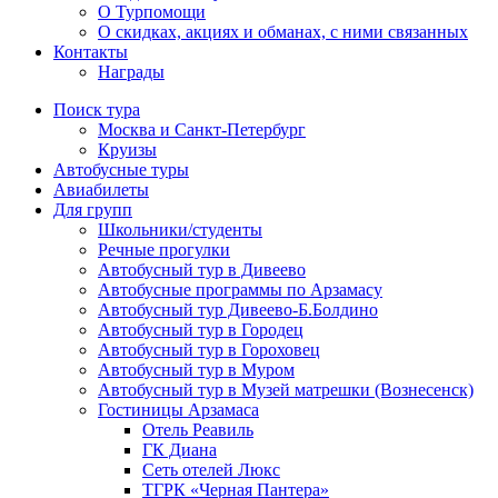
О Турпомощи
О скидках, акциях и обманах, с ними связанных
Контакты
Награды
Поиск тура
Москва и Санкт-Петербург
Круизы
Автобусные туры
Авиабилеты
Для групп
Школьники/студенты
Речные прогулки
Автобусный тур в Дивеево
Автобусные программы по Арзамасу
Автобусный тур Дивеево-Б.Болдино
Автобусный тур в Городец
Автобусный тур в Гороховец
Автобусный тур в Муром
Автобусный тур в Музей матрешки (Вознесенск)
Гостиницы Арзамаса
Отель Реавиль
ГК Диана
Сеть отелей Люкс
ТГРК «Черная Пантера»