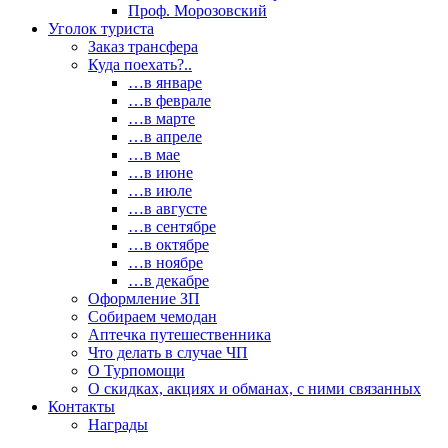
Проф. Морозовский
Уголок туриста
Заказ трансфера
Куда поехать?..
…в январе
…в феврале
…в марте
…в апреле
…в мае
…в июне
…в июле
…в августе
…в сентябре
…в октябре
…в ноябре
…в декабре
Оформление ЗП
Собираем чемодан
Аптечка путешественника
Что делать в случае ЧП
О Турпомощи
О скидках, акциях и обманах, с ними связанных
Контакты
Награды