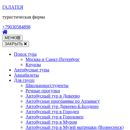
Перейти
ГАЛАТЕЯ
к
туристическая фирма
содержимому
(нажмите
+79030584898
Enter)
МЕНЮ
ЗАКРЫТЬ
Поиск тура
Москва и Санкт-Петербург
Круизы
Автобусные туры
Авиабилеты
Для групп
Школьники/студенты
Речные прогулки
Автобусный тур в Дивеево
Автобусные программы по Арзамасу
Автобусный тур Дивеево-Б.Болдино
Автобусный тур в Городец
Автобусный тур в Гороховец
Автобусный тур в Муром
Автобусный тур в Музей матрешки (Вознесенск)