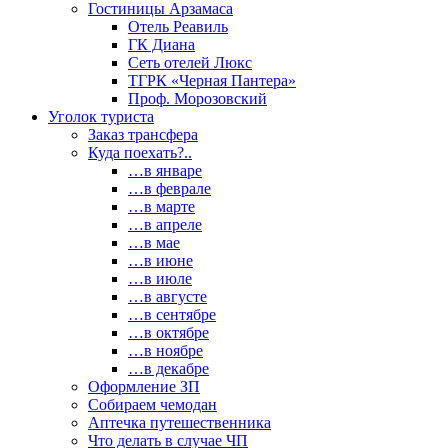
Гостиницы Арзамаса
Отель Реавиль
ГК Диана
Сеть отелей Люкс
ТГРК «Черная Пантера»
Проф. Морозовский
Уголок туриста
Заказ трансфера
Куда поехать?..
…в январе
…в феврале
…в марте
…в апреле
…в мае
…в июне
…в июле
…в августе
…в сентябре
…в октябре
…в ноябре
…в декабре
Оформление ЗП
Собираем чемодан
Аптечка путешественника
Что делать в случае ЧП