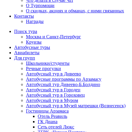
Что делать в случае ЧП
О Турпомощи
О скидках, акциях и обманах, с ними связанных
Контакты
Награды
Поиск тура
Москва и Санкт-Петербург
Круизы
Автобусные туры
Авиабилеты
Для групп
Школьники/студенты
Речные прогулки
Автобусный тур в Дивеево
Автобусные программы по Арзамасу
Автобусный тур Дивеево-Б.Болдино
Автобусный тур в Городец
Автобусный тур в Гороховец
Автобусный тур в Муром
Автобусный тур в Музей матрешки (Вознесенск)
Гостиницы Арзамаса
Отель Реавиль
ГК Диана
Сеть отелей Люкс