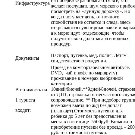
на побережье располагаются все, кто
Инфраструктура
желает послушать шум морского прибоя
посмотреть на «лунную дорожку». Но
когда наступает день, от ночного
спокойствия не остается и следа, здесь
открываются сувенирные лавки и ларьк
а к морю идут отдыхающие, чтобы
получить свою долю загара и водных
процедур.
Паспорт, путёвка, мед. полис. Детям-
Документы
свидетельство о рождении.
Проезд на комфортабельном автобусе,
DVD, чай и кофе по маршруту)
проживание в номерах выбранной
категории
10дней/9ночей.**9дней/8ночей. страхов
В стоимость на
от ДТП, страховка от несчастного случа
1 туриста
сопровождение. ** При недоборе груп
возможен выезд по ж/д без доплат
входит:
(плацкарт).Стоимость путевки для
ребенка до 5 лет без предоставления
места в гостинице 5500руб. Возможно
приобретение путевки без проезда – 200
руб. от стоимости путевки.