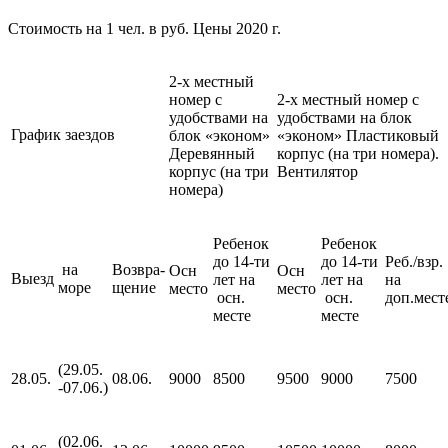
Стоимость на 1 чел. в руб. Цены 2020 г.
2-х местный
номер с
2-х местный номер с
удобствами на
удобствами на блок
График заездов
блок «эконом»
«эконом» Пластиковый
Деревянный
корпус (на три номера).
корпус (на три
Вентилятор
номера)
Ребенок
Ребенок
до 14-ти
до 14-ти
Реб./взр.
на
Возвра-
Осн
Осн
Выезд
лет на
лет на
на
море
щение
место
место
осн.
осн.
доп.мест
месте
месте
(29.05.
28.05.
08.06.
9000
8500
9500
9000
7500
-07.06.)
(02.06.