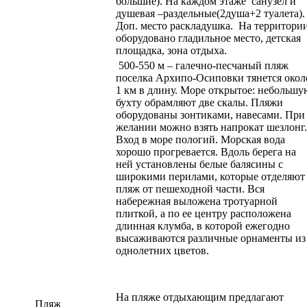
большие). На каждом этаже санузел и
душевая –раздельные(2душа+2 туалета).
Доп. место раскладушка. На территори
оборудовано гладильное место, детская
площадка, зона отдыха.
500-550 м – галечно-песчаный пляж
поселка Архипо-Осиповки тянется окол
1 км в длину. Море открытое: небольшу
бухту обрамляют две скалы. Пляжи
оборудованы зонтиками, навесами. При
желании можно взять напрокат шезлонг.
Вход в море пологий. Морская вода
хорошо прогревается. Вдоль берега на
ней установлены белые балясины с
широкими перилами, которые отделяют
пляж от пешеходной части. Вся
набережная выложена тротуарной
плиткой, а по ее центру расположена
длинная клумба, в которой ежегодно
высаживаются различные орнаменты из
однолетних цветов.
На пляже отдыхающим предлагают
Пляж