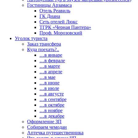
Гостиницы Арзамаса
Отель Реавиль
ГК Диана
Сеть отелей Люкс
ТГРК «Черная Пантера»
Проф. Морозовский
Уголок туриста
Заказ трансфера
Куда поехать?..
…в январе
…в феврале
…в марте
…в апреле
…в мае
…в июне
…в июле
…в августе
…в сентябре
…в октябре
…в ноябре
…в декабре
Оформление ЗП
Собираем чемодан
Аптечка путешественника