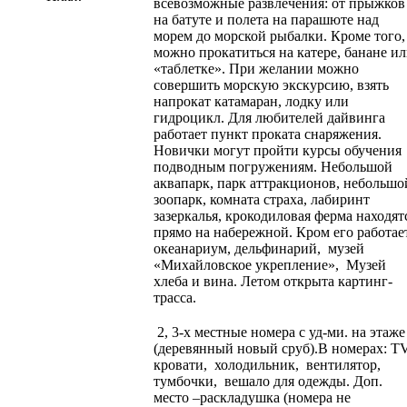
всевозможные развлечения: от прыжков
на батуте и полета на парашюте над
морем до морской рыбалки. Кроме того,
можно прокатиться на катере, банане и
«таблетке». При желании можно
совершить морскую экскурсию, взять
напрокат катамаран, лодку или
гидроцикл. Для любителей дайвинга
работает пункт проката снаряжения.
Новички могут пройти курсы обучения
подводным погружениям. Небольшой
аквапарк, парк аттракционов, небольшо
зоопарк, комната страха, лабиринт
зазеркалья, крокодиловая ферма находят
прямо на набережной. Кром его работае
океанариум, дельфинарий, музей
«Михайловское укрепление», Музей
хлеба и вина. Летом открыта картинг-
трасса.
2, 3-х местные номера с уд-ми. на этаже
(деревянный новый сруб).В номерах: T
кровати, холодильник, вентилятор,
тумбочки, вешало для одежды. Доп.
место –раскладушка (номера не