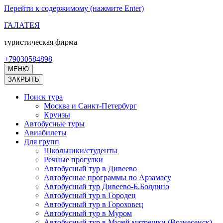
Перейти к содержимому (нажмите Enter)
ГАЛАТЕЯ
туристическая фирма
+79030584898
МЕНЮ
ЗАКРЫТЬ
Поиск тура
Москва и Санкт-Петербург
Круизы
Автобусные туры
Авиабилеты
Для групп
Школьники/студенты
Речные прогулки
Автобусный тур в Дивеево
Автобусные программы по Арзамасу
Автобусный тур Дивеево-Б.Болдино
Автобусный тур в Городец
Автобусный тур в Гороховец
Автобусный тур в Муром
Автобусный тур в Музей матрешки (Вознесенск)