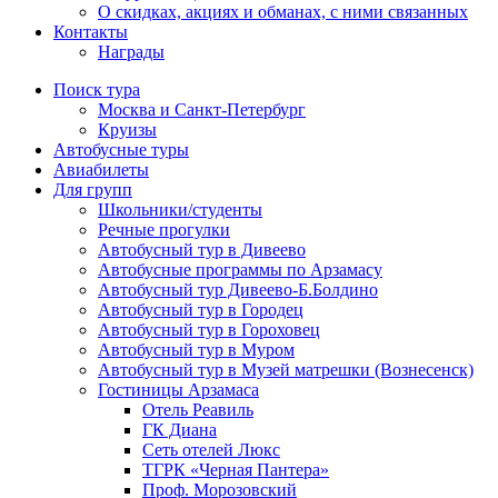
О скидках, акциях и обманах, с ними связанных
Контакты
Награды
Поиск тура
Москва и Санкт-Петербург
Круизы
Автобусные туры
Авиабилеты
Для групп
Школьники/студенты
Речные прогулки
Автобусный тур в Дивеево
Автобусные программы по Арзамасу
Автобусный тур Дивеево-Б.Болдино
Автобусный тур в Городец
Автобусный тур в Гороховец
Автобусный тур в Муром
Автобусный тур в Музей матрешки (Вознесенск)
Гостиницы Арзамаса
Отель Реавиль
ГК Диана
Сеть отелей Люкс
ТГРК «Черная Пантера»
Проф. Морозовский