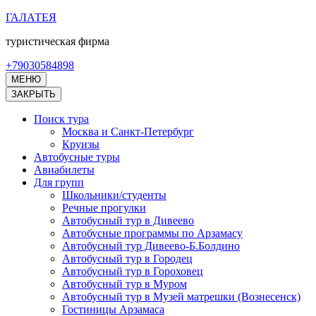
Перейти
ГАЛАТЕЯ
к
туристическая фирма
содержимому
(нажмите
+79030584898
Enter)
МЕНЮ
ЗАКРЫТЬ
Поиск тура
Москва и Санкт-Петербург
Круизы
Автобусные туры
Авиабилеты
Для групп
Школьники/студенты
Речные прогулки
Автобусный тур в Дивеево
Автобусные программы по Арзамасу
Автобусный тур Дивеево-Б.Болдино
Автобусный тур в Городец
Автобусный тур в Гороховец
Автобусный тур в Муром
Автобусный тур в Музей матрешки (Вознесенск)
Гостиницы Арзамаса