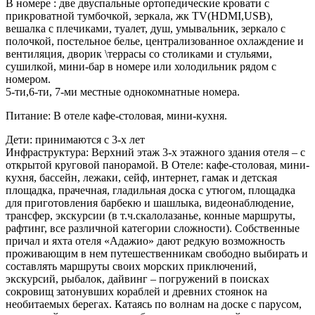
В номере : две двуспальные ортопедические кровати с
прикроватной тумбочкой, зеркала, жк TV(HDMI,USB),
вешалка с плечиками, туалет, душ, умывальник, зеркало с
полочкой, постельное белье, централизованное охлаждение и
вентиляция, дворик \террасы со столиками и стульями,
сушилкой, мини-бар в номере или холодильник рядом с
номером.
5-ти,6-ти, 7-ми местные однокомнатные номера.
Питание: В отеле кафе-столовая, мини-кухня.
Дети: принимаются с 3-х лет
Инфраструктура: Верхний этаж 3-х этажного здания отеля – с
открытой круговой панорамой. В Отеле: кафе-столовая, мини-
кухня, бассейн, лежаки, сейф, интернет, гамак и детская
площадка, прачечная, гладильная доска с утюгом, площадка
для приготовления барбекю и шашлыка, видеонаблюдение,
трансфер, экскурсии (в т.ч.скалолазанье, конные маршруты,
рафтинг, все различной категории сложности). Собственные
причал и яхта отеля «Адажио» дают редкую возможность
проживающим в нем путешественникам свободно выбирать и
составлять маршруты своих морских приключений,
экскурсий, рыбалок, дайвинг – погружений в поисках
сокровищ затонувших кораблей и древних стоянок на
необитаемых берегах. Катаясь по волнам на доске с парусом,