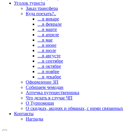
Уголок туриста
Заказ трансфера
Куда поехать?..
…в январе
…в феврале
…в марте
…в апреле
…в мае
…в июне
…в июле
…в августе
…в сентябре
…в октябре
…в ноябре
…в декабре
Оформление ЗП
Собираем чемодан
Аптечка путешественника
Что делать в случае ЧП
О Турпомощи
О скидках, акциях и обманах, с ними связанных
Контакты
Награды