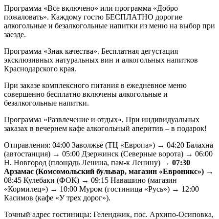
Программа «Все включено» или программа «Добро
пожаловать». Каждому гостю БЕСПЛАТНО дорогие
алкогольные и безалкогольные напитки из меню на выбор при
заезде.
Программа «Знак качества». Бесплатная дегустация
эксклюзивных натуральных вин и алкогольных напитков
Краснодарского края.
При заказе комплексного питания в ежедневное меню
совершенно бесплатно включены алкогольные и
безалкогольные напитки.
Программа «Развлечение и отдых». При индивидуальных
заказах в вечернем кафе алкогольный аперитив – в подарок!
Отправления: 04:00 Заволжье (ТЦ «Европа») → 04:20 Балахна
(автостанция) → 05:00 Дзержинск (Северные ворота) → 06:00
Н. Новгород (площадь Ленина, пам-к Ленину) →
07:30
Арзамас (Комсомольский бульвар, магазин «Евроникс»)
→
08:45 Кулебаки (ФОК) → 09:15 Навашино (магазин
«Кормилец») → 10:00 Муром (гостиница «Русь») → 12:00
Касимов (кафе «У трех дорог»).
Точный адрес гостиницы: Геленджик, пос. Архипо-Осиповка,