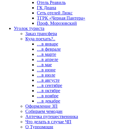
Отель Реавиль
ГК Диана
Сеть отелей Люкс
ТГРК «Черная Пантера»
Проф. Морозовский
Уголок туриста
Заказ трансфера
Куда поехать?..
…в январе
…в феврале
…в марте
…в апреле
…в мае
…в июне
…в июле
…в августе
…в сентябре
…в октябре
…в ноябре
…в декабре
Оформление ЗП
Собираем чемодан
Аптечка путешественника
Что делать в случае ЧП
О Турпомощи