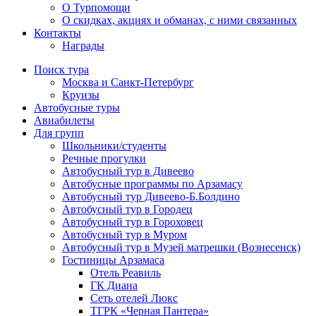
О Турпомощи
О скидках, акциях и обманах, с ними связанных
Контакты
Награды
Поиск тура
Москва и Санкт-Петербург
Круизы
Автобусные туры
Авиабилеты
Для групп
Школьники/студенты
Речные прогулки
Автобусный тур в Дивеево
Автобусные программы по Арзамасу
Автобусный тур Дивеево-Б.Болдино
Автобусный тур в Городец
Автобусный тур в Гороховец
Автобусный тур в Муром
Автобусный тур в Музей матрешки (Вознесенск)
Гостиницы Арзамаса
Отель Реавиль
ГК Диана
Сеть отелей Люкс
ТГРК «Черная Пантера»