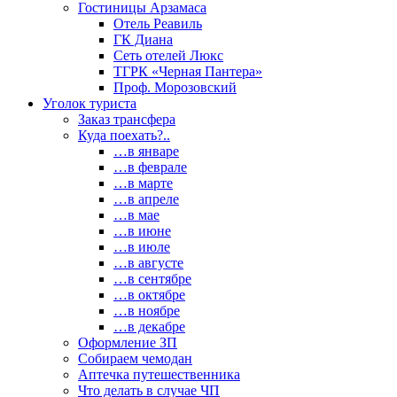
Гостиницы Арзамаса
Отель Реавиль
ГК Диана
Сеть отелей Люкс
ТГРК «Черная Пантера»
Проф. Морозовский
Уголок туриста
Заказ трансфера
Куда поехать?..
…в январе
…в феврале
…в марте
…в апреле
…в мае
…в июне
…в июле
…в августе
…в сентябре
…в октябре
…в ноябре
…в декабре
Оформление ЗП
Собираем чемодан
Аптечка путешественника
Что делать в случае ЧП