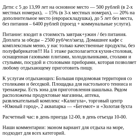
Дети: с 5 до 13,99 лет на основное место — 500 рублей (в 2-х
местных номерах), – 15% (в 3-х местных номерах), — 20% на
дополнительное место (еврораскладушка), до 5 лет без места,
без питания – 6400 рублей (проезд + коммунальные услуги).
Питание: входит в стоимость завтрак+ужин / без питания.
Доплата за обеды – 2500 руб/чел/заезд. Домашнее кафе с
комплексным меню, у нас только качественные продукты, без
полуфабрикатов!!! На 1 этаже располагается кухня-столовая,
оснащенная газовыми плитами, холодильниками, столами и
стульями, посудой и столовыми приборами, которая позволяет
любому отдыхающему приготовить пищу.
К услугам отдыхающих: Большая придомовая территория со
столиками и беседкой. Площадка для настольного тенниса и
тренажеры. Есть зона для приготовления шашлыка. Рядом
расположены продуктовые магазины, аптека,
развлекательный комплекс «Калигула», торговый центр
«Южный город», 2 аквапарка — «Бегемот» и «Золотая бухта
Расчетный час: в день приезда 12-00, в день отъезда 10-00.
Наши комментарии: эконом вариант для отдыха на море,
подходит для всех категорий.