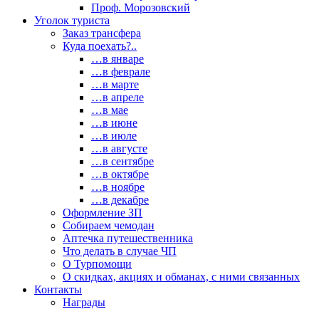
Проф. Морозовский
Уголок туриста
Заказ трансфера
Куда поехать?..
…в январе
…в феврале
…в марте
…в апреле
…в мае
…в июне
…в июле
…в августе
…в сентябре
…в октябре
…в ноябре
…в декабре
Оформление ЗП
Собираем чемодан
Аптечка путешественника
Что делать в случае ЧП
О Турпомощи
О скидках, акциях и обманах, с ними связанных
Контакты
Награды