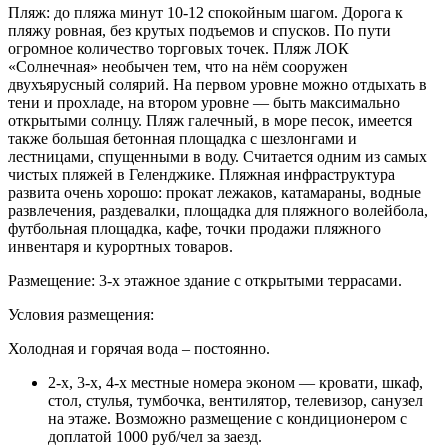
Пляж: до пляжа минут 10-12 спокойным шагом. Дорога к
пляжу ровная, без крутых подъемов и спусков. По пути
огромное количество торговых точек. Пляж ЛОК
«Солнечная» необычен тем, что на нём сооружен
двухъярусный солярий. На первом уровне можно отдыхать в
тени и прохладе, на втором уровне — быть максимально
открытыми солнцу. Пляж галечный, в море песок, имеется
также большая бетонная площадка с шезлонгами и
лестницами, спущенными в воду. Считается одним из самых
чистых пляжей в Геленджике. Пляжная инфраструктура
развита очень хорошо: прокат лежаков, катамараны, водные
развлечения, раздевалки, площадка для пляжного волейбола,
футбольная площадка, кафе, точки продажи пляжного
инвентаря и курортных товаров.
Размещение: 3-х этажное здание с открытыми террасами.
Условия размещения:
Холодная и горячая вода – постоянно.
2-х, 3-х, 4-х местные номера эконом — кровати, шкаф,
стол, стулья, тумбочка, вентилятор, телевизор, санузел
на этаже. Возможно размещение с кондиционером с
доплатой 1000 руб/чел за заезд.