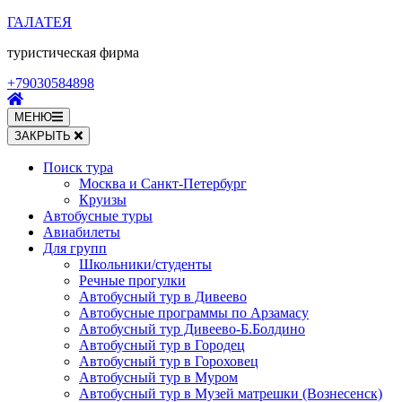
Перейти
ГАЛАТЕЯ
к
туристическая фирма
содержимому
(нажмите
+79030584898
Enter)
МЕНЮ
ЗАКРЫТЬ
Поиск тура
Москва и Санкт-Петербург
Круизы
Автобусные туры
Авиабилеты
Для групп
Школьники/студенты
Речные прогулки
Автобусный тур в Дивеево
Автобусные программы по Арзамасу
Автобусный тур Дивеево-Б.Болдино
Автобусный тур в Городец
Автобусный тур в Гороховец
Автобусный тур в Муром
Автобусный тур в Музей матрешки (Вознесенск)