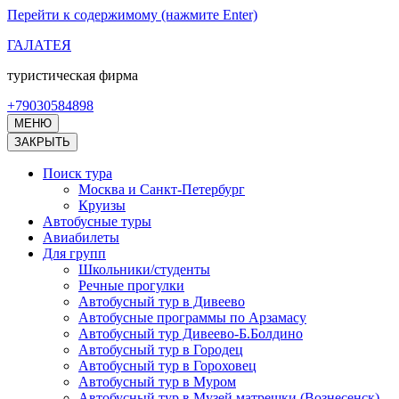
Перейти к содержимому (нажмите Enter)
ГАЛАТЕЯ
туристическая фирма
+79030584898
МЕНЮ
ЗАКРЫТЬ
Поиск тура
Москва и Санкт-Петербург
Круизы
Автобусные туры
Авиабилеты
Для групп
Школьники/студенты
Речные прогулки
Автобусный тур в Дивеево
Автобусные программы по Арзамасу
Автобусный тур Дивеево-Б.Болдино
Автобусный тур в Городец
Автобусный тур в Гороховец
Автобусный тур в Муром
Автобусный тур в Музей матрешки (Вознесенск)