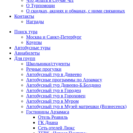
Что делать в случае ЧП
О Турпомощи
О скидках, акциях и обманах, с ними связанных
Контакты
Награды
Поиск тура
Москва и Санкт-Петербург
Круизы
Автобусные туры
Авиабилеты
Для групп
Школьники/студенты
Речные прогулки
Автобусный тур в Дивеево
Автобусные программы по Арзамасу
Автобусный тур Дивеево-Б.Болдино
Автобусный тур в Городец
Автобусный тур в Гороховец
Автобусный тур в Муром
Автобусный тур в Музей матрешки (Вознесенск)
Гостиницы Арзамаса
Отель Реавиль
ГК Диана
Сеть отелей Люкс