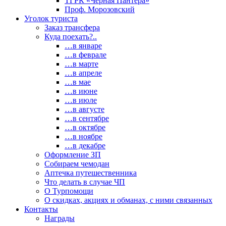
ТГРК «Черная Пантера»
Проф. Морозовский
Уголок туриста
Заказ трансфера
Куда поехать?..
…в январе
…в феврале
…в марте
…в апреле
…в мае
…в июне
…в июле
…в августе
…в сентябре
…в октябре
…в ноябре
…в декабре
Оформление ЗП
Собираем чемодан
Аптечка путешественника
Что делать в случае ЧП
О Турпомощи
О скидках, акциях и обманах, с ними связанных
Контакты
Награды