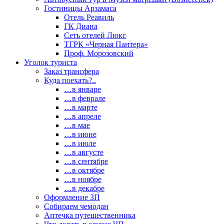
Гостиницы Арзамаса
Отель Реавиль
ГК Диана
Сеть отелей Люкс
ТГРК «Черная Пантера»
Проф. Морозовский
Уголок туриста
Заказ трансфера
Куда поехать?..
…в январе
…в феврале
…в марте
…в апреле
…в мае
…в июне
…в июле
…в августе
…в сентябре
…в октябре
…в ноябре
…в декабре
Оформление ЗП
Собираем чемодан
Аптечка путешественника