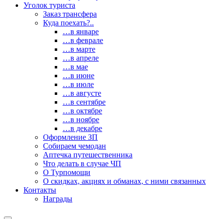
Уголок туриста
Заказ трансфера
Куда поехать?..
…в январе
…в феврале
…в марте
…в апреле
…в мае
…в июне
…в июле
…в августе
…в сентябре
…в октябре
…в ноябре
…в декабре
Оформление ЗП
Собираем чемодан
Аптечка путешественника
Что делать в случае ЧП
О Турпомощи
О скидках, акциях и обманах, с ними связанных
Контакты
Награды