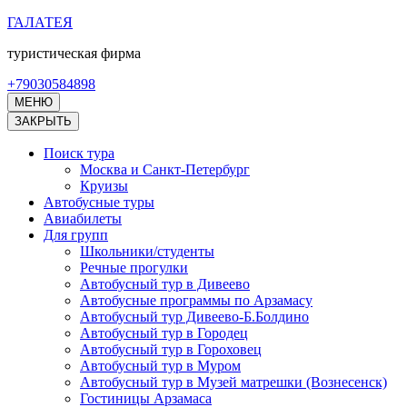
Перейти
ГАЛАТЕЯ
к
туристическая фирма
содержимому
(нажмите
+79030584898
Enter)
МЕНЮ
ЗАКРЫТЬ
Поиск тура
Москва и Санкт-Петербург
Круизы
Автобусные туры
Авиабилеты
Для групп
Школьники/студенты
Речные прогулки
Автобусный тур в Дивеево
Автобусные программы по Арзамасу
Автобусный тур Дивеево-Б.Болдино
Автобусный тур в Городец
Автобусный тур в Гороховец
Автобусный тур в Муром
Автобусный тур в Музей матрешки (Вознесенск)
Гостиницы Арзамаса