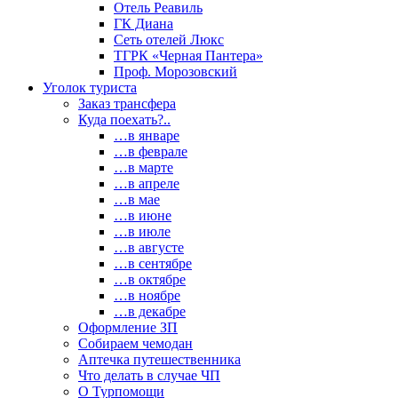
Отель Реавиль
ГК Диана
Сеть отелей Люкс
ТГРК «Черная Пантера»
Проф. Морозовский
Уголок туриста
Заказ трансфера
Куда поехать?..
…в январе
…в феврале
…в марте
…в апреле
…в мае
…в июне
…в июле
…в августе
…в сентябре
…в октябре
…в ноябре
…в декабре
Оформление ЗП
Собираем чемодан
Аптечка путешественника
Что делать в случае ЧП
О Турпомощи