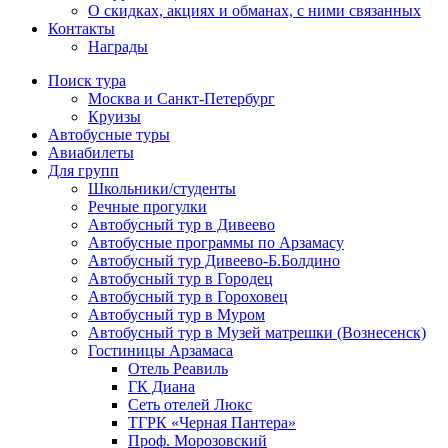
О скидках, акциях и обманах, с ними связанных
Контакты
Награды
Поиск тура
Москва и Санкт-Петербург
Круизы
Автобусные туры
Авиабилеты
Для групп
Школьники/студенты
Речные прогулки
Автобусный тур в Дивеево
Автобусные программы по Арзамасу
Автобусный тур Дивеево-Б.Болдино
Автобусный тур в Городец
Автобусный тур в Гороховец
Автобусный тур в Муром
Автобусный тур в Музей матрешки (Вознесенск)
Гостиницы Арзамаса
Отель Реавиль
ГК Диана
Сеть отелей Люкс
ТГРК «Черная Пантера»
Проф. Морозовский