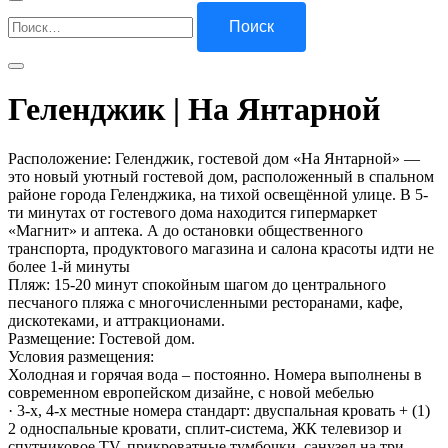
Найти:
Геленджик | На Янтарной
Расположение: Геленджик, гостевой дом «На Янтарной» —
это новый уютный гостевой дом, расположенный в спальном
районе города Геленджика, на тихой освещённой улице. В 5-
ти минутах от гостевого дома находится гипермаркет
«Магнит» и аптека. А до остановки общественного
транспорта, продуктового магазина и салона красоты идти не
более 1-й минуты
Пляж: 15-20 минут спокойным шагом до центрального
песчаного пляжа с многочисленными ресторанами, кафе,
дискотеками, и аттракционами.
Размещение: Гостевой дом.
Условия размещения:
Холодная и горячая вода – постоянно. Номера выполнены в
современном европейском дизайне, с новой мебелью
· 3-х, 4-х местные номера стандарт: двуспальная кровать + (1)
2 односпальные кровати, сплит-система, ЖК телевизор и
спутниковое TV, прикроватные тумбочки, санузел на три