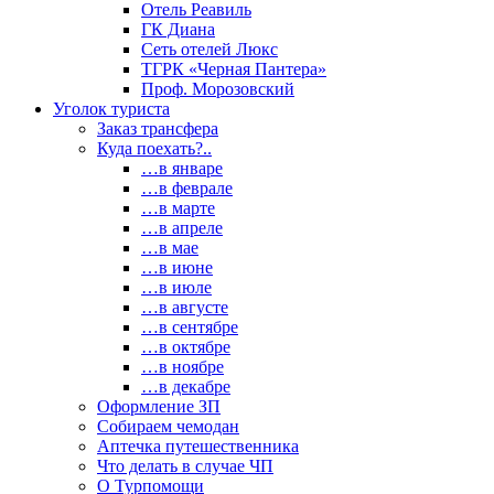
Отель Реавиль
ГК Диана
Сеть отелей Люкс
ТГРК «Черная Пантера»
Проф. Морозовский
Уголок туриста
Заказ трансфера
Куда поехать?..
…в январе
…в феврале
…в марте
…в апреле
…в мае
…в июне
…в июле
…в августе
…в сентябре
…в октябре
…в ноябре
…в декабре
Оформление ЗП
Собираем чемодан
Аптечка путешественника
Что делать в случае ЧП
О Турпомощи