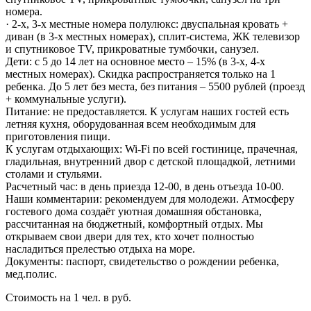
номера.
· 2-х, 3-х местные номера полулюкс: двуспальная кровать +
диван (в 3-х местных номерах), сплит-система, ЖК телевизор
и спутниковое TV, прикроватные тумбочки, санузел.
Дети: с 5 до 14 лет на основное место – 15% (в 3-х, 4-х
местных номерах). Скидка распространяется только на 1
ребенка. До 5 лет без места, без питания – 5500 рублей (проезд
+ коммунальные услуги).
Питание: не предоставляется. К услугам наших гостей есть
летняя кухня, оборудованная всем необходимым для
приготовления пищи.
К услугам отдыхающих: Wi-Fi по всей гостинице, прачечная,
гладильная, внутренний двор с детской площадкой, летними
столами и стульями.
Расчетный час: в день приезда 12-00, в день отъезда 10-00.
Наши комментарии: рекомендуем для молодежи. Атмосферу
гостевого дома создаёт уютная домашняя обстановка,
рассчитанная на бюджетный, комфортный отдых. Мы
открываем свои двери для тех, кто хочет полностью
насладиться прелестью отдыха на море.
Документы: паспорт, свидетельство о рождении ребенка,
мед.полис.
Стоимость на 1 чел. в руб.