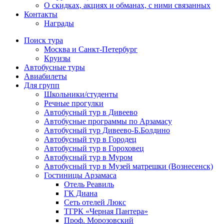
О скидках, акциях и обманах, с ними связанных
Контакты
Награды
Поиск тура
Москва и Санкт-Петербург
Круизы
Автобусные туры
Авиабилеты
Для групп
Школьники/студенты
Речные прогулки
Автобусный тур в Дивеево
Автобусные программы по Арзамасу
Автобусный тур Дивеево-Б.Болдино
Автобусный тур в Городец
Автобусный тур в Гороховец
Автобусный тур в Муром
Автобусный тур в Музей матрешки (Вознесенск)
Гостиницы Арзамаса
Отель Реавиль
ГК Диана
Сеть отелей Люкс
ТГРК «Черная Пантера»
Проф. Морозовский