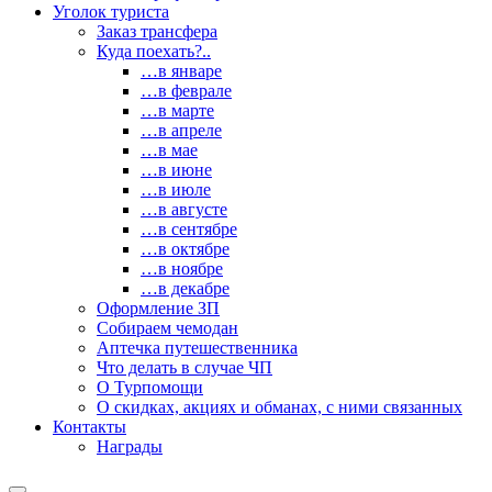
Уголок туриста
Заказ трансфера
Куда поехать?..
…в январе
…в феврале
…в марте
…в апреле
…в мае
…в июне
…в июле
…в августе
…в сентябре
…в октябре
…в ноябре
…в декабре
Оформление ЗП
Собираем чемодан
Аптечка путешественника
Что делать в случае ЧП
О Турпомощи
О скидках, акциях и обманах, с ними связанных
Контакты
Награды