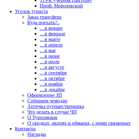
ТГРК «Черная Пантера»
Проф. Морозовский
Уголок туриста
Заказ трансфера
Куда поехать?..
…в январе
…в феврале
…в марте
…в апреле
…в мае
…в июне
…в июле
…в августе
…в сентябре
…в октябре
…в ноябре
…в декабре
Оформление ЗП
Собираем чемодан
Аптечка путешественника
Что делать в случае ЧП
О Турпомощи
О скидках, акциях и обманах, с ними связанных
Контакты
Награды