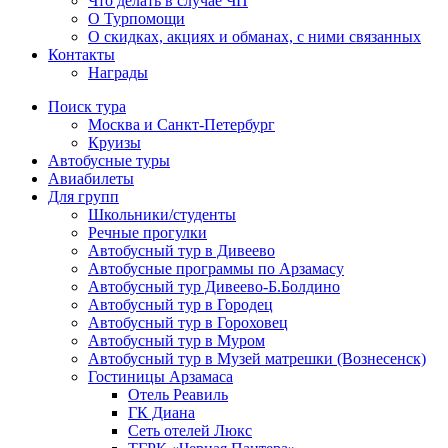
Что делать в случае ЧП
О Турпомощи
О скидках, акциях и обманах, с ними связанных
Контакты
Награды
Поиск тура
Москва и Санкт-Петербург
Круизы
Автобусные туры
Авиабилеты
Для групп
Школьники/студенты
Речные прогулки
Автобусный тур в Дивеево
Автобусные программы по Арзамасу
Автобусный тур Дивеево-Б.Болдино
Автобусный тур в Городец
Автобусный тур в Гороховец
Автобусный тур в Муром
Автобусный тур в Музей матрешки (Вознесенск)
Гостиницы Арзамаса
Отель Реавиль
ГК Диана
Сеть отелей Люкс