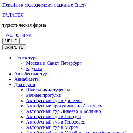
Перейти к содержимому (нажмите Enter)
ГАЛАТЕЯ
туристическая фирма
+79030584898
МЕНЮ
ЗАКРЫТЬ
Поиск тура
Москва и Санкт-Петербург
Круизы
Автобусные туры
Авиабилеты
Для групп
Школьники/студенты
Речные прогулки
Автобусный тур в Дивеево
Автобусные программы по Арзамасу
Автобусный тур Дивеево-Б.Болдино
Автобусный тур в Городец
Автобусный тур в Гороховец
Автобусный тур в Муром
Автобусный тур в Музей матрешки (Вознесенск)