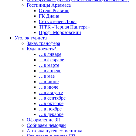
Гостиницы Арзамаса
Отель Реавиль
ГК Диана
Сеть отелей Люкс
ТГРК «Черная Пантера»
Проф. Морозовский
Уголок туриста
Заказ трансфера
Куда поехать?..
…в январе
…в феврале
…в марте
…в апреле
…в мае
…в июне
…в июле
…в августе
…в сентябре
…в октябре
…в ноябре
…в декабре
Оформление ЗП
Собираем чемодан
Аптечка путешественника