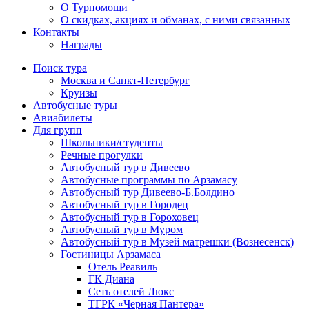
О Турпомощи
О скидках, акциях и обманах, с ними связанных
Контакты
Награды
Поиск тура
Москва и Санкт-Петербург
Круизы
Автобусные туры
Авиабилеты
Для групп
Школьники/студенты
Речные прогулки
Автобусный тур в Дивеево
Автобусные программы по Арзамасу
Автобусный тур Дивеево-Б.Болдино
Автобусный тур в Городец
Автобусный тур в Гороховец
Автобусный тур в Муром
Автобусный тур в Музей матрешки (Вознесенск)
Гостиницы Арзамаса
Отель Реавиль
ГК Диана
Сеть отелей Люкс
ТГРК «Черная Пантера»