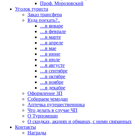
Проф. Морозовский
Уголок туриста
Заказ трансфера
Куда поехать?..
…в январе
…в феврале
…в марте
…в апреле
…в мае
…в июне
…в июле
…в августе
…в сентябре
…в октябре
…в ноябре
…в декабре
Оформление ЗП
Собираем чемодан
Аптечка путешественника
Что делать в случае ЧП
О Турпомощи
О скидках, акциях и обманах, с ними связанных
Контакты
Награды