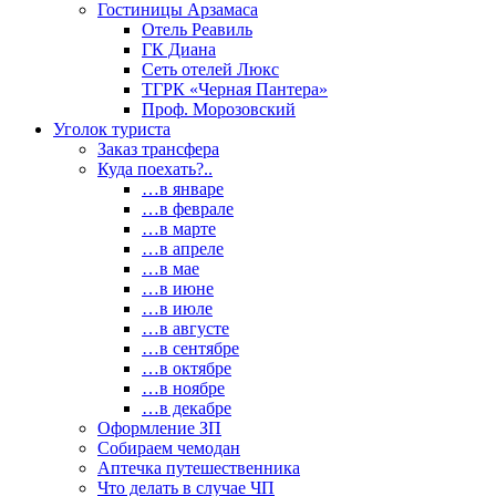
Гостиницы Арзамаса
Отель Реавиль
ГК Диана
Сеть отелей Люкс
ТГРК «Черная Пантера»
Проф. Морозовский
Уголок туриста
Заказ трансфера
Куда поехать?..
…в январе
…в феврале
…в марте
…в апреле
…в мае
…в июне
…в июле
…в августе
…в сентябре
…в октябре
…в ноябре
…в декабре
Оформление ЗП
Собираем чемодан
Аптечка путешественника
Что делать в случае ЧП