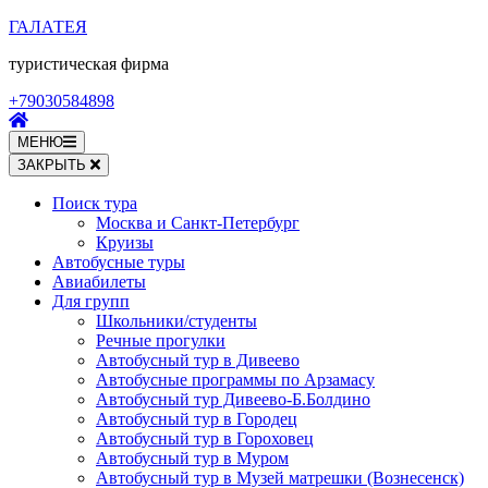
Перейти
ГАЛАТЕЯ
к
туристическая фирма
содержимому
(нажмите
+79030584898
Enter)
МЕНЮ
ЗАКРЫТЬ
Поиск тура
Москва и Санкт-Петербург
Круизы
Автобусные туры
Авиабилеты
Для групп
Школьники/студенты
Речные прогулки
Автобусный тур в Дивеево
Автобусные программы по Арзамасу
Автобусный тур Дивеево-Б.Болдино
Автобусный тур в Городец
Автобусный тур в Гороховец
Автобусный тур в Муром
Автобусный тур в Музей матрешки (Вознесенск)