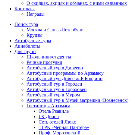
О скидках, акциях и обманах, с ними связанных
Контакты
Награды
Поиск тура
Москва и Санкт-Петербург
Круизы
Автобусные туры
Авиабилеты
Для групп
Школьники/студенты
Речные прогулки
Автобусный тур в Дивеево
Автобусные программы по Арзамасу
Автобусный тур Дивеево-Б.Болдино
Автобусный тур в Городец
Автобусный тур в Гороховец
Автобусный тур в Муром
Автобусный тур в Музей матрешки (Вознесенск)
Гостиницы Арзамаса
Отель Реавиль
ГК Диана
Сеть отелей Люкс
ТГРК «Черная Пантера»
Проф. Морозовский