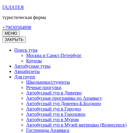
Перейти
ГАЛАТЕЯ
к
туристическая фирма
содержимому
(нажмите
+79030584898
Enter)
МЕНЮ
ЗАКРЫТЬ
Поиск тура
Москва и Санкт-Петербург
Круизы
Автобусные туры
Авиабилеты
Для групп
Школьники/студенты
Речные прогулки
Автобусный тур в Дивеево
Автобусные программы по Арзамасу
Автобусный тур Дивеево-Б.Болдино
Автобусный тур в Городец
Автобусный тур в Гороховец
Автобусный тур в Муром
Автобусный тур в Музей матрешки (Вознесенск)
Гостиницы Арзамаса