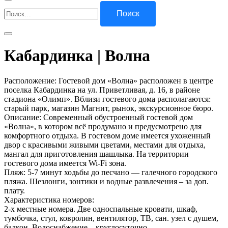
Найти:
Кабардинка | Волна
Расположение: Гостевой дом «Волна» расположен в центре
поселка Кабардинка на ул. Приветливая, д. 16, в районе
стадиона «Олимп». Вблизи гостевого дома располагаются:
старый парк, магазин Магнит, рынок, экскурсионное бюро.
Описание: Современный обустроенный гостевой дом
«Волна», в котором всё продумано и предусмотрено для
комфортного отдыха. В гостевом доме имеется ухоженный
двор с красивыми живыми цветами, местами для отдыха,
мангал для приготовления шашлыка. На территории
гостевого дома имеется Wi-Fi зона.
Пляж: 5-7 минут ходьбы до песчано — галечного городского
пляжа. Шезлонги, зонтики и водные развлечения – за доп.
плату.
Характеристика номеров:
2-х местные номера. Две односпальные кровати, шкаф,
тумбочка, стул, ковролин, вентилятор, ТВ, сан. узел с душем,
балкон. Водоснабжение – круглосуточно.