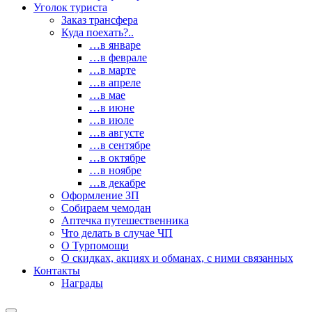
Уголок туриста
Заказ трансфера
Куда поехать?..
…в январе
…в феврале
…в марте
…в апреле
…в мае
…в июне
…в июле
…в августе
…в сентябре
…в октябре
…в ноябре
…в декабре
Оформление ЗП
Собираем чемодан
Аптечка путешественника
Что делать в случае ЧП
О Турпомощи
О скидках, акциях и обманах, с ними связанных
Контакты
Награды