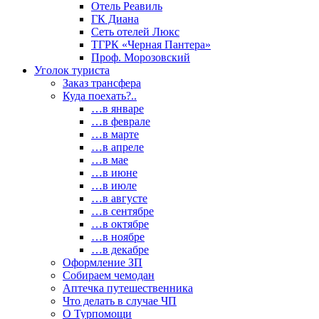
Отель Реавиль
ГК Диана
Сеть отелей Люкс
ТГРК «Черная Пантера»
Проф. Морозовский
Уголок туриста
Заказ трансфера
Куда поехать?..
…в январе
…в феврале
…в марте
…в апреле
…в мае
…в июне
…в июле
…в августе
…в сентябре
…в октябре
…в ноябре
…в декабре
Оформление ЗП
Собираем чемодан
Аптечка путешественника
Что делать в случае ЧП
О Турпомощи