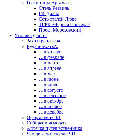
Гостиницы Арзамаса
Отель Реавиль
ГК Диана
Сеть отелей Люкс
ТГРК «Черная Пантера»
Проф. Морозовский
Уголок туриста
Заказ трансфера
Куда поехать?..
…в январе
…в феврале
…в марте
…в апреле
…в мае
…в июне
…в июле
…в августе
…в сентябре
…в октябре
…в ноябре
…в декабре
Оформление ЗП
Собираем чемодан
Аптечка путешественника
Что делать в случае ЧП