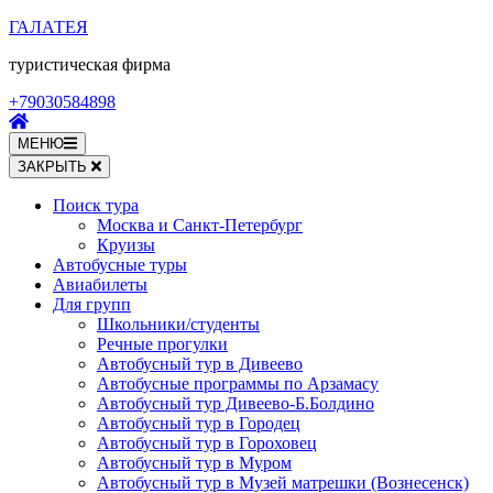
Перейти
ГАЛАТЕЯ
к
туристическая фирма
содержимому
(нажмите
+79030584898
Enter)
МЕНЮ
ЗАКРЫТЬ
Поиск тура
Москва и Санкт-Петербург
Круизы
Автобусные туры
Авиабилеты
Для групп
Школьники/студенты
Речные прогулки
Автобусный тур в Дивеево
Автобусные программы по Арзамасу
Автобусный тур Дивеево-Б.Болдино
Автобусный тур в Городец
Автобусный тур в Гороховец
Автобусный тур в Муром
Автобусный тур в Музей матрешки (Вознесенск)