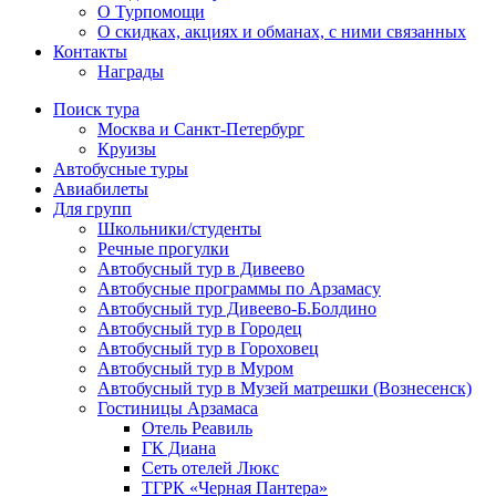
О Турпомощи
О скидках, акциях и обманах, с ними связанных
Контакты
Награды
Поиск тура
Москва и Санкт-Петербург
Круизы
Автобусные туры
Авиабилеты
Для групп
Школьники/студенты
Речные прогулки
Автобусный тур в Дивеево
Автобусные программы по Арзамасу
Автобусный тур Дивеево-Б.Болдино
Автобусный тур в Городец
Автобусный тур в Гороховец
Автобусный тур в Муром
Автобусный тур в Музей матрешки (Вознесенск)
Гостиницы Арзамаса
Отель Реавиль
ГК Диана
Сеть отелей Люкс
ТГРК «Черная Пантера»