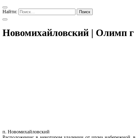
Найти:
Новомихайловский | Олимп г
п. Новомихайловский
Расположение: в некотором удалении от шума набережной, в