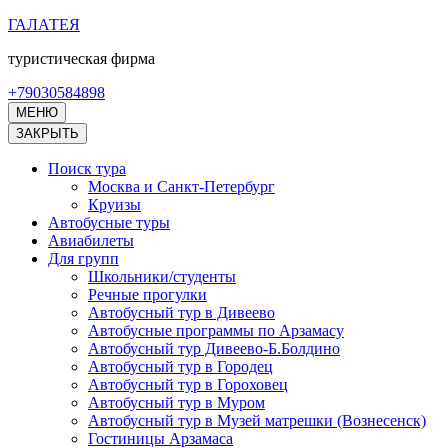
Перейти
ГАЛАТЕЯ
к
туристическая фирма
содержимому
(нажмите
+79030584898
Enter)
МЕНЮ
ЗАКРЫТЬ
Поиск тура
Москва и Санкт-Петербург
Круизы
Автобусные туры
Авиабилеты
Для групп
Школьники/студенты
Речные прогулки
Автобусный тур в Дивеево
Автобусные программы по Арзамасу
Автобусный тур Дивеево-Б.Болдино
Автобусный тур в Городец
Автобусный тур в Гороховец
Автобусный тур в Муром
Автобусный тур в Музей матрешки (Вознесенск)
Гостиницы Арзамаса