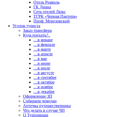
Отель Реавиль
ГК Диана
Сеть отелей Люкс
ТГРК «Черная Пантера»
Проф. Морозовский
Уголок туриста
Заказ трансфера
Куда поехать?..
…в январе
…в феврале
…в марте
…в апреле
…в мае
…в июне
…в июле
…в августе
…в сентябре
…в октябре
…в ноябре
…в декабре
Оформление ЗП
Собираем чемодан
Аптечка путешественника
Что делать в случае ЧП
О Турпомощи