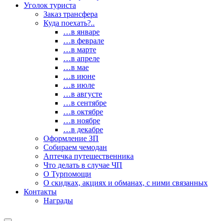
Уголок туриста
Заказ трансфера
Куда поехать?..
…в январе
…в феврале
…в марте
…в апреле
…в мае
…в июне
…в июле
…в августе
…в сентябре
…в октябре
…в ноябре
…в декабре
Оформление ЗП
Собираем чемодан
Аптечка путешественника
Что делать в случае ЧП
О Турпомощи
О скидках, акциях и обманах, с ними связанных
Контакты
Награды