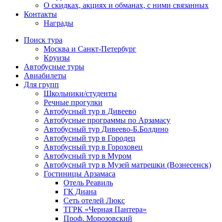
О скидках, акциях и обманах, с ними связанных
Контакты
Награды
Поиск тура
Москва и Санкт-Петербург
Круизы
Автобусные туры
Авиабилеты
Для групп
Школьники/студенты
Речные прогулки
Автобусный тур в Дивеево
Автобусные программы по Арзамасу
Автобусный тур Дивеево-Б.Болдино
Автобусный тур в Городец
Автобусный тур в Гороховец
Автобусный тур в Муром
Автобусный тур в Музей матрешки (Вознесенск)
Гостиницы Арзамаса
Отель Реавиль
ГК Диана
Сеть отелей Люкс
ТГРК «Черная Пантера»
Проф. Морозовский