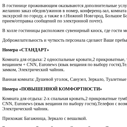
В гостинице проживающим оказываются дополнительные услуги: 
желанию заказ обедов/ужинов в номер, конференц-зал, комната 
экскурсий по городу, а также в г.Нижний Новгород, Большое 
прием/отправка сообщений по электронной почте).
В холле гостиницы расположен сувенирный киоск, где гости 
Доброжелательность и чуткость персонала сделают Ваше преб
Номера «СТАНДАРТ»
Комната для отдыха: 2 односпальные кровати,2 прикроватные,
вещанием + CNN, Euronews (язык вещания по выбору гостя),Те
замком, Электрический чайник.
Ванная комната: Душевой уголок, Санузел, Зеркало, Туалетны
Номера «ПОВЫШЕННОЙ КОМФОРТНОСТИ»
Комната для отдыха: 2-х спальная кровать,2 прикроватные ту
CNN, Euronews (язык вещания по выбору гостя),Телефон с воз
Электрический чайник.
Прихожая: Багажница, Зеркало с вешалкой.