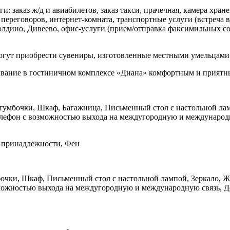
заказ ж/д и авиабилетов, заказ такси, прачечная, камера хране
переговоров, интернет-комната, транспортные услуги (встреча в
Болдино, Дивеево, офис-услуги (прием/отправка факсимильных 
могут приобрести сувениры, изготовленные местными умельцами
ывание в гостиничном комплексе «Диана» комфортным и приятн
 тумбочки, Шкаф, Багажница, Письменный стол с настольной ла
лефон с возможностью выхода на междугородную и международну
е принадлежности, Фен
мбочки, Шкаф, Письменный стол с настольной лампой, Зеркало,
можностью выхода на междугородную и международную связь, До