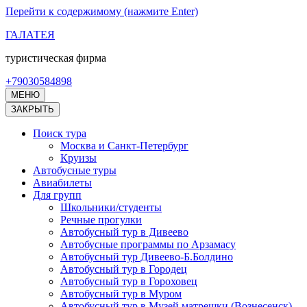
Перейти к содержимому (нажмите Enter)
ГАЛАТЕЯ
туристическая фирма
+79030584898
МЕНЮ
ЗАКРЫТЬ
Поиск тура
Москва и Санкт-Петербург
Круизы
Автобусные туры
Авиабилеты
Для групп
Школьники/студенты
Речные прогулки
Автобусный тур в Дивеево
Автобусные программы по Арзамасу
Автобусный тур Дивеево-Б.Болдино
Автобусный тур в Городец
Автобусный тур в Гороховец
Автобусный тур в Муром
Автобусный тур в Музей матрешки (Вознесенск)