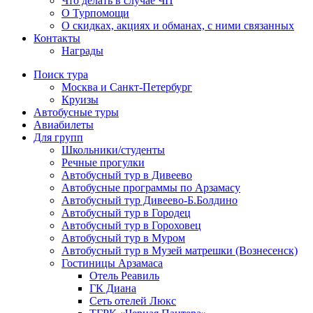
Что делать в случае ЧП
О Турпомощи
О скидках, акциях и обманах, с ними связанных
Контакты
Награды
Поиск тура
Москва и Санкт-Петербург
Круизы
Автобусные туры
Авиабилеты
Для групп
Школьники/студенты
Речные прогулки
Автобусный тур в Дивеево
Автобусные программы по Арзамасу
Автобусный тур Дивеево-Б.Болдино
Автобусный тур в Городец
Автобусный тур в Гороховец
Автобусный тур в Муром
Автобусный тур в Музей матрешки (Вознесенск)
Гостиницы Арзамаса
Отель Реавиль
ГК Диана
Сеть отелей Люкс