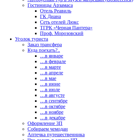
Гостиницы Арзамаса
Отель Реавиль
ГК Диана
Сеть отелей Люкс
ТГРК «Черная Пантера»
Проф. Морозовский
Уголок туриста
Заказ трансфера
Куда поехать?..
…в январе
…в феврале
…в марте
…в апреле
…в мае
…в июне
…в июле
…в августе
…в сентябре
…в октябре
…в ноябре
…в декабре
Оформление ЗП
Собираем чемодан
Аптечка путешественника