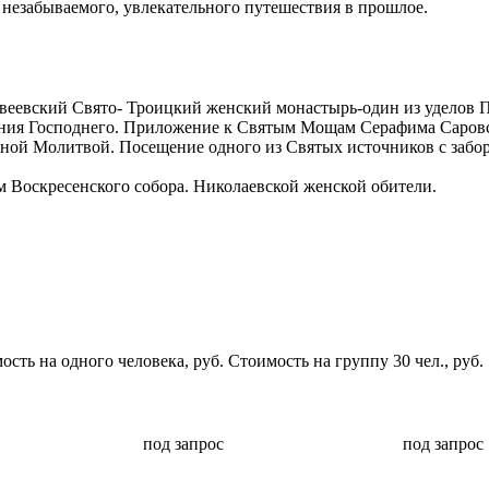
о незабываемого, увлекательного путешествия в прошлое.
ивеевский Свято- Троицкий женский монастырь-один из уделов 
ния Господнего. Приложение к Святым Мощам Серафима Саровс
ной Молитвой. Посещение одного из Святых источников с забо
м Воскресенского собора. Николаевской женской обители.
ость на одного человека, руб.
Стоимость на группу 30 чел., руб.
под запрос
под запрос