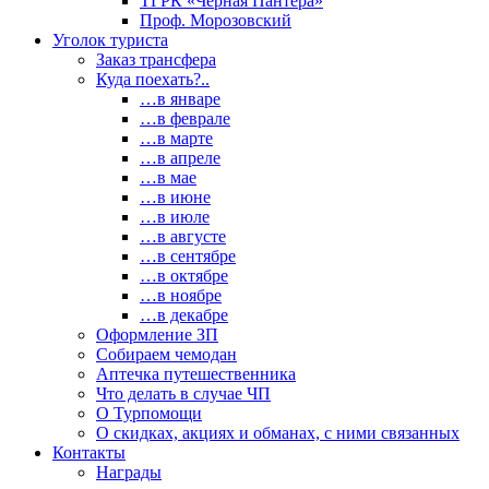
ТГРК «Черная Пантера»
Проф. Морозовский
Уголок туриста
Заказ трансфера
Куда поехать?..
…в январе
…в феврале
…в марте
…в апреле
…в мае
…в июне
…в июле
…в августе
…в сентябре
…в октябре
…в ноябре
…в декабре
Оформление ЗП
Собираем чемодан
Аптечка путешественника
Что делать в случае ЧП
О Турпомощи
О скидках, акциях и обманах, с ними связанных
Контакты
Награды