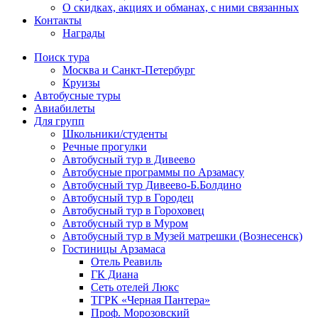
О скидках, акциях и обманах, с ними связанных
Контакты
Награды
Поиск тура
Москва и Санкт-Петербург
Круизы
Автобусные туры
Авиабилеты
Для групп
Школьники/студенты
Речные прогулки
Автобусный тур в Дивеево
Автобусные программы по Арзамасу
Автобусный тур Дивеево-Б.Болдино
Автобусный тур в Городец
Автобусный тур в Гороховец
Автобусный тур в Муром
Автобусный тур в Музей матрешки (Вознесенск)
Гостиницы Арзамаса
Отель Реавиль
ГК Диана
Сеть отелей Люкс
ТГРК «Черная Пантера»
Проф. Морозовский