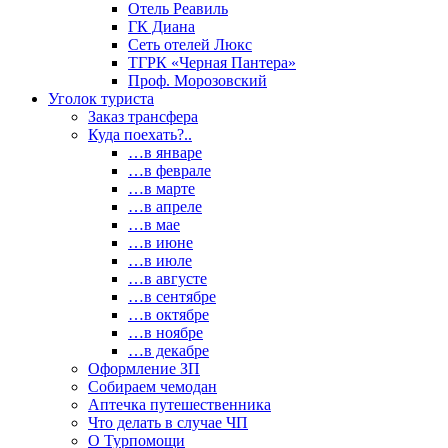
Отель Реавиль
ГК Диана
Сеть отелей Люкс
ТГРК «Черная Пантера»
Проф. Морозовский
Уголок туриста
Заказ трансфера
Куда поехать?..
…в январе
…в феврале
…в марте
…в апреле
…в мае
…в июне
…в июле
…в августе
…в сентябре
…в октябре
…в ноябре
…в декабре
Оформление ЗП
Собираем чемодан
Аптечка путешественника
Что делать в случае ЧП
О Турпомощи