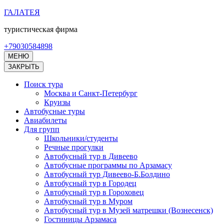
Перейти
ГАЛАТЕЯ
к
туристическая фирма
содержимому
(нажмите
+79030584898
Enter)
МЕНЮ
ЗАКРЫТЬ
Поиск тура
Москва и Санкт-Петербург
Круизы
Автобусные туры
Авиабилеты
Для групп
Школьники/студенты
Речные прогулки
Автобусный тур в Дивеево
Автобусные программы по Арзамасу
Автобусный тур Дивеево-Б.Болдино
Автобусный тур в Городец
Автобусный тур в Гороховец
Автобусный тур в Муром
Автобусный тур в Музей матрешки (Вознесенск)
Гостиницы Арзамаса